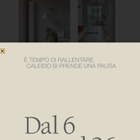
Les références au style milanais de
la belle époque
s’harmonisent avec des choix stylistiques tous orientés
vers le confort, la transparence et l’habitabilité des espaces,
obtenus également grâce au choix d’un total look blanc,
dans différentes nuances de blanc.
Dans ce contexte, les colonnes jumelles d’
Ottolungo
,
conçues par Gabriele & Oscar Burattiarchitetti, trouvent une
collocation presque naturelle dans l’espace de vie, où elles
agissent comme un contrepoint aux montants arrondis de
la porte d’entrée, rigoureusement sans porte. C’est ici que