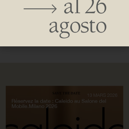
se manifeste de manière plastique la capacité de l’élément
rayonnant à transcender sa fonction et à ne faire qu’un,
esthétiquement cohérent, avec l’architecture qui l’abrite : un
élément sur lequel l’œil ne bute pas, mais qu’il accompagne
dans l’exploration de l’espace.
13 MARS 2026
Réservez la date : Caleido au Salone del
Mobile.Milano 2026