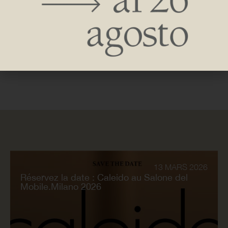
Caleido a participé à la dernière édition d’Architect@Work à
Paris, l’événement dédié au monde de l’architecture, du
design et de l’innovation, qui s’est déroulé les 27 et 28
septembre au Paris Event Centre.
13 MARS 2026
Réservez la date : Caleido au Salone del
Mobile.Milano 2026