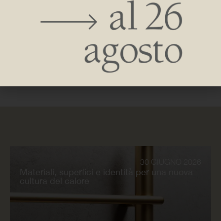
Caleido ha partecipato all’ultima edizione
dell’ Architect@Work di Parigi, l’appuntamento dedicato al
mondo dell’architettura, del design e dell’innovazione, che si
è svolto il 27 e il 28 settembre presso il Paris Event Center.
30 GIUGNO 2026
Materiali, superfici e identità per una nuova
cultura del calore