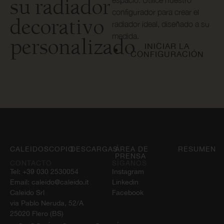
su radiador
espacio. Utilice nuestro
configurador para crear el
decorativo
radiador ideal, diseñado a su
medida.
personalizado
INICIAR LA
CONFIGURACIÓN
CALEIDOSCOPIO
DESCARGAS
ÁREA DE
RESUMEN
PRENSA
CONTACTO
SÍGANOS
Tel:
+39 030 2530054
Instagram
Email:
caleido@caleido.it
Linkedin
Caleido Srl
Facebook
via Pablo Neruda, 52/A
25020 Flero (BS)