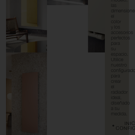
las
dimensione
el
color
y los
accesorios
perfectos
para
su
espacio.
Utilice
nuestro
configurad
para
crear
el
radiador
ideal,
diseñado
a su
medida.
INI
CONFI