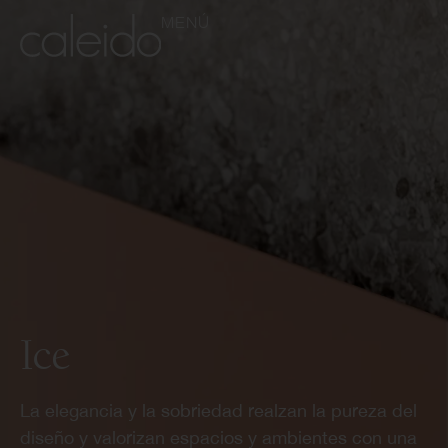
MENÚ
Ice
La elegancia y la sobriedad realzan la pureza del
diseño y valorizan espacios y ambientes con una