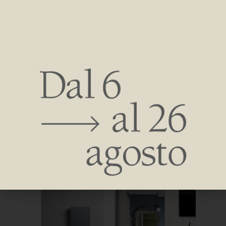
appelés à repenser les espaces de ce qui deviendra un
centre d’accueil expérimental, chacun ayant sa propre
inspiration et sa propre idée de l’hospitalité.
Le projet se veut également un exemple significatif de la
manière dont peuvent être réaménagées d’anciennes
structures qui étaient à la base de l’industrie touristique de
Rimini, mais qui doivent aujourd’hui être repensées pour
rester compétitives.
Une expérience unique – il n’existe aucun autre exemple de
ce type en Italie – qui vise à être une attraction dans la
destination et à faire en sorte que le séjour dans
l’établissement soit une aventure émotionnelle et
expérientielle grâce à son originalité.