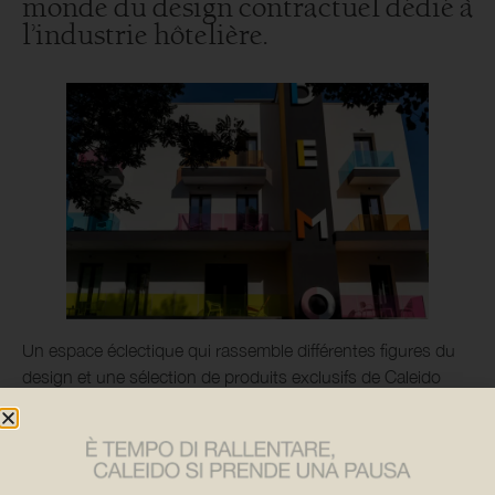
monde du design contractuel dédié à
l’industrie hôtelière.
Un espace éclectique qui rassemble différentes figures du
design et une sélection de produits exclusifs de Caleido
sous le signe de la connexion et de l’unicité.
À partir de la récupération d’une maison d’hôtes locale
désaffectée, le projet a impliqué dix cabinets d’architectes