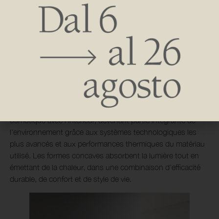
Réalisé en profilés d’aluminium extrudés, il allie
fonctionnalité et esthétique dans des formes épurées et
élégantes qui créent des rythmes dynamiques. La
conception modulaire permet de calibrer l’objet dans
l’espace, en le présentant au mur soit comme une pièce
unique, soit avec la combinaison de plusieurs composants,
qui peuvent être assemblés dans des dispositions et des
formats personnalisés. L’objet rayonnant crée une relation
osmotique avec l’intérieur, devenant partie intégrante de
l’environnement grâce aux systèmes technologiques les
plus avancés et aux performances thermiques du matériau
utilisé. Les formes concaves absorbent la lumière tout en
émettant de la chaleur, dans une combinaison d’efficacité
durable, de confort et de style de vie.