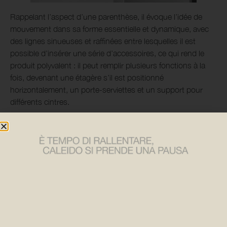
Rappelant l’aspect d’une parenthèse, il évoque l’idée de
mouvement dans sa forme essentielle et dynamique, avec
des lignes sinueuses et raffinées entre lesquelles il est
possible d’insérer une série d’accessoires, ce qui rend le
produit polyvalent : il peut remplir plusieurs fonctions à la
fois, devenant une étagère s’il est positionné
horizontalement, un porte-serviettes et un support pour
différents cintres.