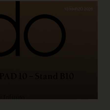
13 MARZO 2026
Tri
L