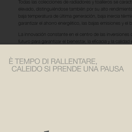
Todas las colecciones de radiadores y toalleros se carac
elevado, distinguiéndose también por su alto rendimient
baja temperatura de última generación, baja inercia térmic
garantizar el ahorro energético, las bajas emisiones y el 
La innovación constante en el centro de las inversiones 
futuro para garantizar el bienestar, la eficacia y la calida
Nuestro punto fuerte es también la realización de produ
espacios y entornos.