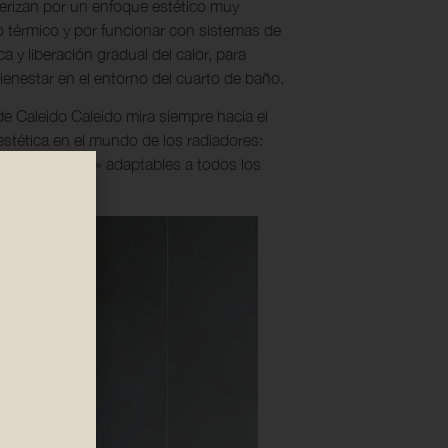
terizan por un enfoque estético muy
o térmico y por funcionar con sistemas de
a y liberación gradual del calor, para
bienestar en el entorno del cuarto de baño.
de Caleido Caleido mira siempre hacia el
d estética en el mundo de los radiadores:
ctos «a medida» adaptables a todos los