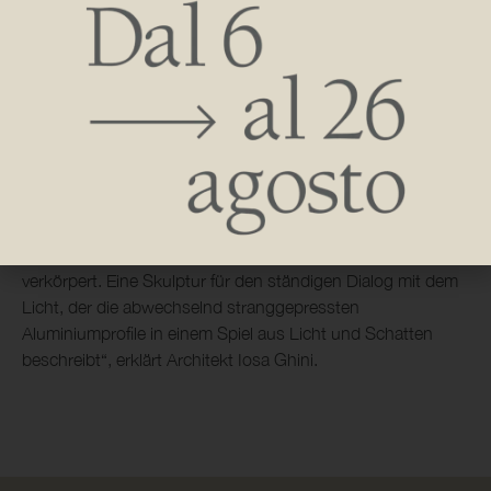
internationaler Exzellenz vertreten.
Brasilia bezieht sich auf Lebensraum mit einer ästhetisch
ansprechenden Form, die ausgestellt und nicht versteckt
werden soll. Selbst der Name ist eine Hommage an einen
Meister der modernen Architektur, Oscar Niemeyer, dessen
Gebäude dynamische Formen und skulpturale Kurven
widerspiegeln.
„Es ist nicht nur ein Produkt, sondern ein Stück Architektur,
das mein Mantra ’nachhaltig, aber schön‘ voll und ganz
verkörpert. Eine Skulptur für den ständigen Dialog mit dem
Licht, der die abwechselnd stranggepressten
Aluminiumprofile in einem Spiel aus Licht und Schatten
beschreibt“, erklärt Architekt Iosa Ghini.