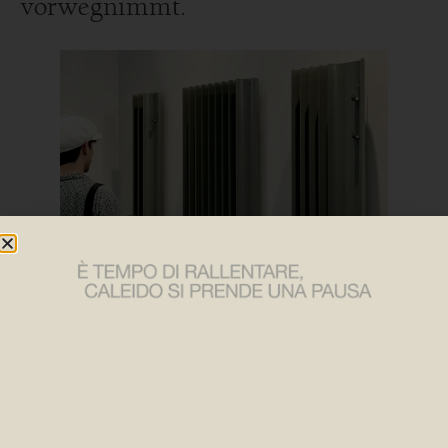
vorwegnimmt.
Brasilia, der von dem Architekten Massimo Iosa Ghini
entworfene Caleido-Heizkörper, gehört zu den „grünen
Projekten“, die mit dem renommierten GREEN GOOD
DESIGN ® Award 2023, einer der ältesten Auszeichnungen
für neues Produktdesign, ausgezeichnet wurden. Brasilia
ist in der Kategorie GREEN PRODUCT dank seiner
nachhaltigen Eigenschaften in einem vielfältigen Kontext