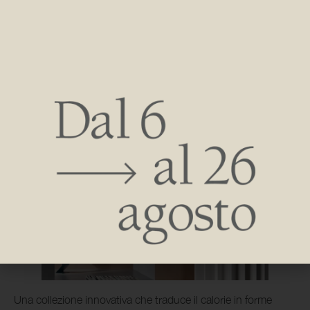
capace di mescolare design, architettura e arte.
Realizzato prevalentemente in alluminio, riciclabile a fine vita
e prodotto con il minimo consumo d’acqua.
Forza plastica, design compatto ed efficiente permettono
un’integrazione fluida con lo spazio in cui gli accessori ne
amplificano la personalità.
Una collezione innovativa che traduce il calorie in forme