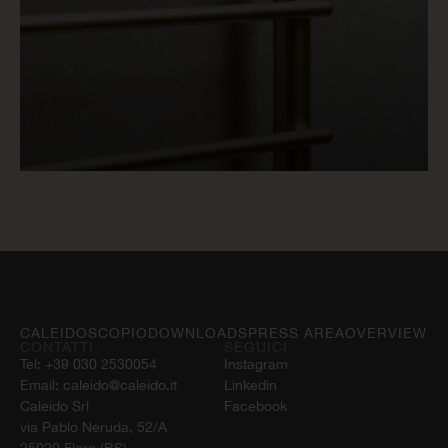
LEGGI ORA
CALEIDOSCOPIO
DOWNLOADS
PRESS AREA
OVERVIEW
CONTATTI
SEGUICI
Tel:
+39 030 2530054
Instagram
Email:
caleido@caleido.it
Linkedin
Caleido Srl
Facebook
via Pablo Neruda, 52/A