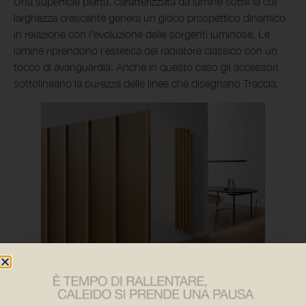
Una superficie piatta, caratterizzata da lamine sottili la cui
larghezza crescente genera un gioco prospettico dinamico
in relazione con l’evoluzione delle sorgenti luminose. Le
lamine riprendono l’estetica del radiatore classico con un
tocco di avanguardia. Anche in questo caso gli accessori
sottolineano la purezza delle linee che disegnano Traccia.
Raysun,
un radiatore che traduce la forza del calore del sole
e la relazione dinamica con la luce. L’architetto Jean-Michel
Wilmotte porta in Caleido la poliedricità del suo approccio,