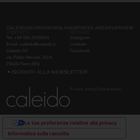
CALEIDOSCOPIO
DOWNLOADS
PRESS AREA
OVERVIEW
CONTATTI
SEGUICI
Tel:
+39 030 2530054
Instagram
Email:
caleido@caleido.it
Linkedin
Caleido Srl
Facebook
via Pablo Neruda, 52/A
25020 Flero (BS)
ISCRIVITI ALLA NEWSLETTER
Privacy policy
Cookie policy
Le tue preferenze relative alla privacy
Informativa sulla raccolta