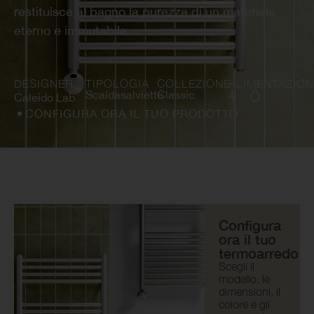
restituisce al bagno la purezza di un materiale
eterno e immutabile
DESIGNER
TIPOLOGIA
COLLEZIONE
ALIMENTAZION
Scaldasalviette
Classic
Caleido Lab
CONFIGURA ORA IL TUO PRODOTTO
Configura
ora il tuo
termoarredo
Scegli il
modello, le
dimensioni, il
colore e gli