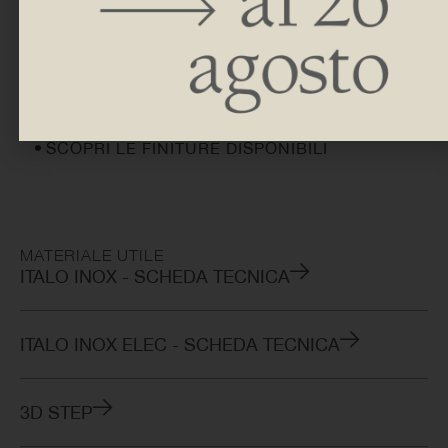
ITALO INOX ELEC
H 880 | 1280 | 1580
L 400 | 500
SCOPRI LE FINITURE DISPONIBILI
MATERIALE UTILE
ITALO INOX - SCHEDA TECNICA
ITALO INOX ELEC - SCHEDA TECNICA
3D STEP