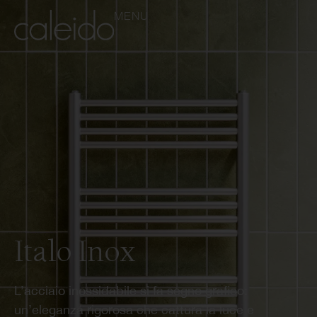
MENU
Italo Inox
L’acciaio inossidabile si fa segno grafico:
un’eleganza rigorosa che cattura la luce e