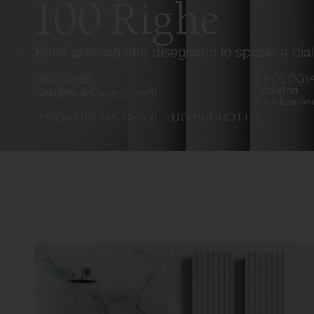
100 Righe
Ritmi alternati che disegnano lo spazio e dia
DESIGNER
TIPOLOGI
Radiatori
Gabriele & Oscar Buratti
Scaldasalvi
CONFIGURA ORA IL TUO PRODOTTO