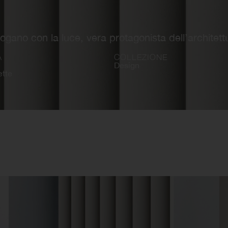
logano con la luce, vera protagonista dell’architett
A
COLLEZIONE
Design
ette