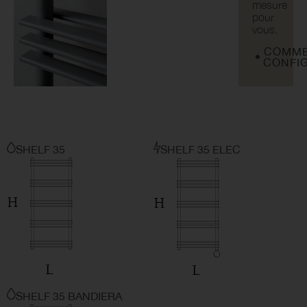
mesure
pour
vous.
COMME
CONFI
SHELF 35
SHELF 35 ELEC
SHELF 35 BANDIERA