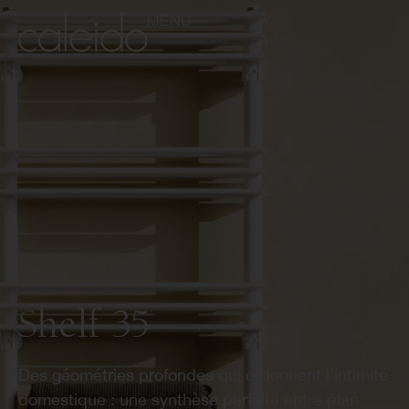
MENU
Shelf 35
Des géométries profondes qui ordonnent l’intimité
domestique : une synthèse parfaite entre plan