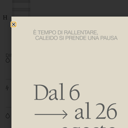
DIMENSIONS
H 620 | 1110 | 1600
L 510
H 730 | 1220 | 1710
L 510
H 774 | 1264 | 1754
L 540