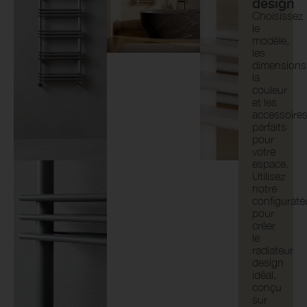
design
Choisissez
le
modèle,
les
dimensions
la
couleur
et les
accessoire
parfaits
pour
votre
espace.
Utilisez
notre
configurate
pour
créer
le
radiateur
design
idéal,
conçu
sur