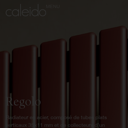
MENU
Regolo
Radiateur en acier, composé de tubes plats
verticaux 35×11 mm et de collecteurs d’un