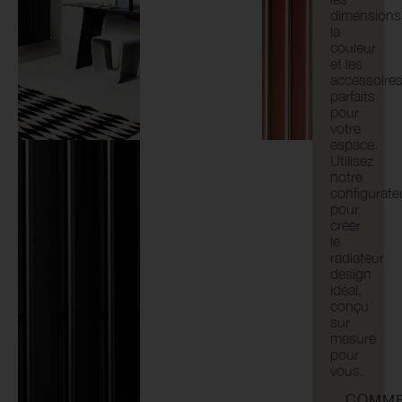
dimensions
la
couleur
et les
accessoire
parfaits
pour
votre
espace.
Utilisez
notre
configurate
pour
créer
le
radiateur
design
idéal,
conçu
sur
mesure
pour
vous.
COMME