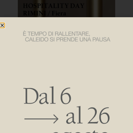
Les partenaires et interlocuteurs de notre entreprise se sont
réunis le 10 octobre au Palacongresso, Via della Fiera, un
espace d’exposition organisé en arènes et salles de
formation avec plus de deux cents intervenants, des
séminaires et des dizaines de témoignages internationaux
du secteur de l’hôtellerie et de la restauration.
En tant qu’entreprise à la pointe de l’industrie des
radiateurs, nous avons voulu, à cette occasion, étendre
notre philosophie de l’habitat total au monde de l’hôtellerie.