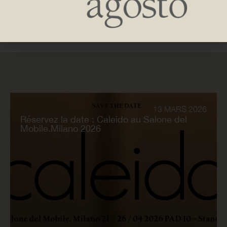
13 MARS 2026
Réservez la date : Caleido au Salone del
Mobile.Milano 2026