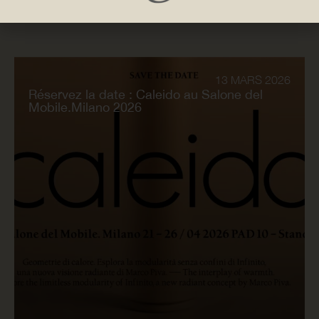
13 MARS 2026
Réservez la date : Caleido au Salone del
Mobile.Milano 2026