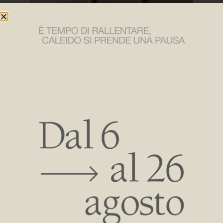
A cette occasion, le public français se verra présenter la
pureté absolue de
Traccia Elec
conçu par Jean-Michel
Wilmotte, l’alternance dynamique de
Brasilia
e
Brasilia
Wide Elec
dessinée par Massimo Iosa Ghini, le restylage de
la collection classique
Dinamo
– une pureté maximale de la
ligne et de l’action – et la modularité et l’élégance
renouvelées de
Caesar
tous deux en version
Elec
.
Des collections de radiateurs qui dessinent une autre
esthétique de l’habitat contemporain.