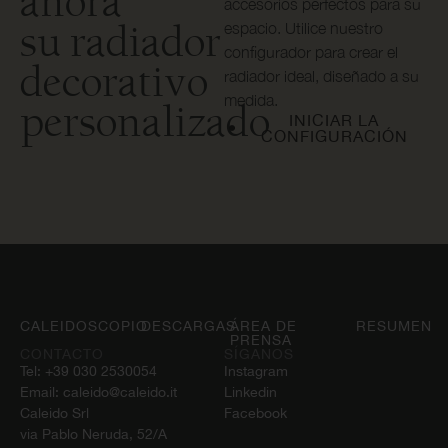
ahora
accesorios perfectos para su
su radiador
espacio. Utilice nuestro
configurador para crear el
decorativo
radiador ideal, diseñado a su
medida.
personalizado
INICIAR LA
CONFIGURACIÓN
CALEIDOSCOPIO
DESCARGAS
ÁREA DE
RESUMEN
PRENSA
CONTACTO
SÍGANOS
Tel:
+39 030 2530054
Instagram
Email:
caleido@caleido.it
Linkedin
Caleido Srl
Facebook
via Pablo Neruda, 52/A