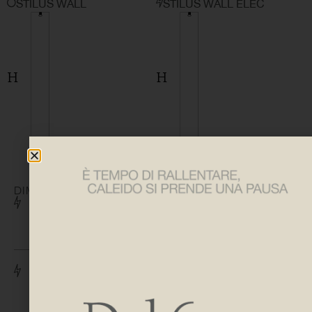
STILUS WALL
STILUS WALL ELEC
DIMENSIONES
H 1775
L 380
H 1855
L 440