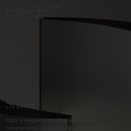
MENÚ
Stilus
Rigor y elegancia estética en un único
complemento de decoración, para calentar e