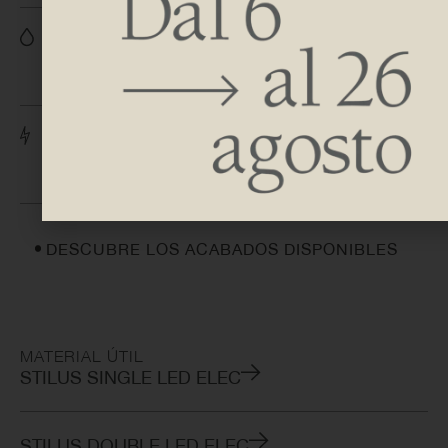
H 1600
L 200
H 1600
L 200
DESCUBRE LOS ACABADOS DISPONIBLES
MATERIAL ÚTIL
STILUS SINGLE LED ELEC
STILUS DOUBLE LED ELEC