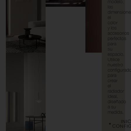
modelo,
las
dimensione
el
color
y los
accesorios
perfectos
para
su
espacio.
Utilice
nuestro
configurad
para
crear
el
radiador
ideal,
diseñado
a su
medida.
INI
CONFI