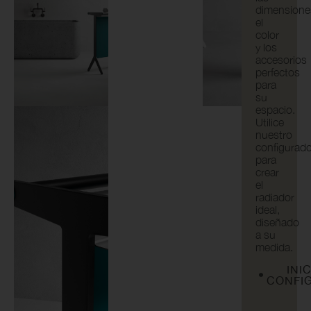
dimensione
el
color
y los
accesorios
perfectos
para
su
espacio.
Utilice
nuestro
configurad
para
crear
el
radiador
ideal,
diseñado
a su
medida.
INI
CONFI