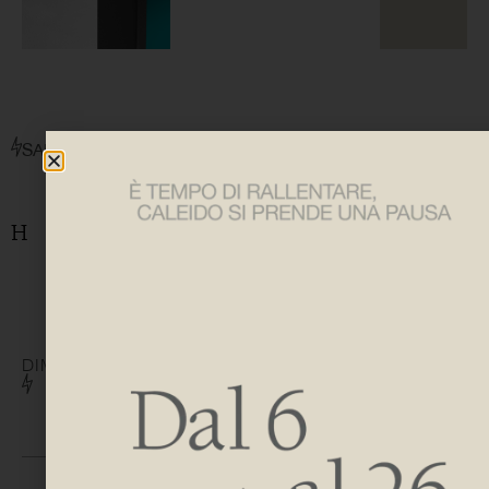
SAM ELEC
DIMENSIONES
H 772
L 482