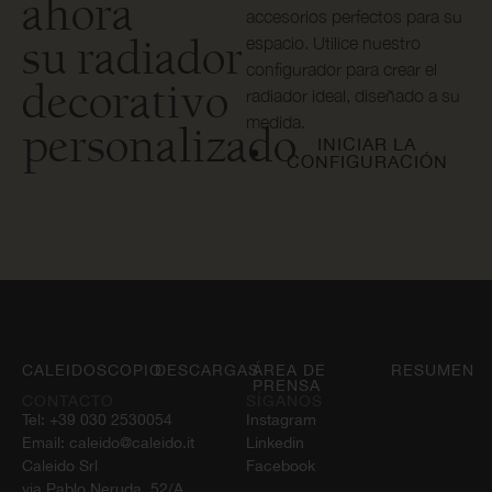
ahora
accesorios perfectos para su
su radiador
espacio. Utilice nuestro
configurador para crear el
decorativo
radiador ideal, diseñado a su
medida.
personalizado
INICIAR LA
CONFIGURACIÓN
CALEIDOSCOPIO
DESCARGAS
ÁREA DE
RESUMEN
PRENSA
CONTACTO
SÍGANOS
Tel:
+39 030 2530054
Instagram
Email:
caleido@caleido.it
Linkedin
Caleido Srl
Facebook
via Pablo Neruda, 52/A