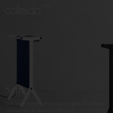
MENÚ
Sam
Una unión mágica entre calor y color, una nueva
concepción de ligereza y libertad