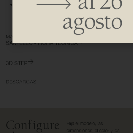
DESCUBRE LOS ACABADOS DISPONIBLES
MATERIAL ÚTIL
SAM ELEC - FICHA TÉCNICA
3D STEP
DESCARGAS
Configure
Elija el modelo, las
dimensiones, el color y los