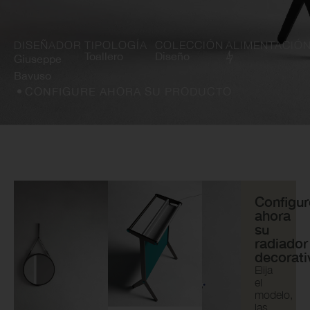
DISEÑADOR
TIPOLOGÍA
COLECCIÓN
ALIMENTACIÓ
Toallero
Diseño
Giuseppe
Bavuso
CONFIGURE AHORA SU PRODUCTO
Configur
ahora
su
radiador
decorati
Elija
el
modelo,
las