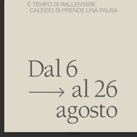
DIMENSIONES
H 230 | 305 | 380 | 455 |
530 | 605 | 680 | 755 |
830 | 905 | 980 | 1055 |
1130 | 1205 | 1280 | 1355 |
1430 | 1505
L 510 | 610 | 650 | 810 |
850 | 1010 | 1210 | 1510 |
1810 | 2010 | 2210 | 2410
H 256 | 331 | 406 | 481 |
556 | 631 | 706 | 781 | 856
| 931 | 1006 | 1081 | 1156 |
1231 | 1306 | 1381 | 1456 |
1531