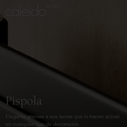
MENÚ
Pispola
Elegante gracias a sus lamas que lo hacen actual
en cualquier tipo de decoración