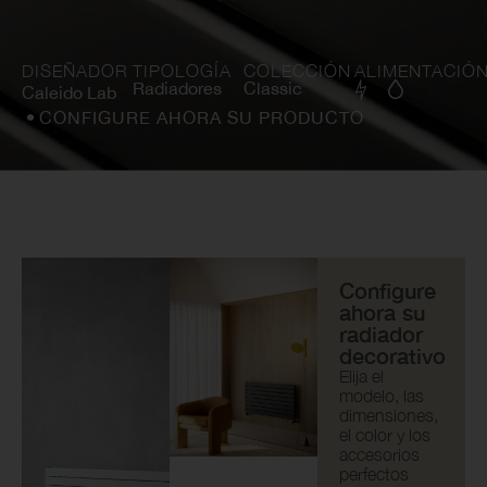
DISEÑADOR
TIPOLOGÍA
COLECCIÓN
ALIMENTACIÓ
Radiadores
Classic
Caleido Lab
CONFIGURE AHORA SU PRODUCTO
Configure
ahora su
radiador
decorativo
Elija el
modelo, las
dimensiones,
el color y los
accesorios
perfectos