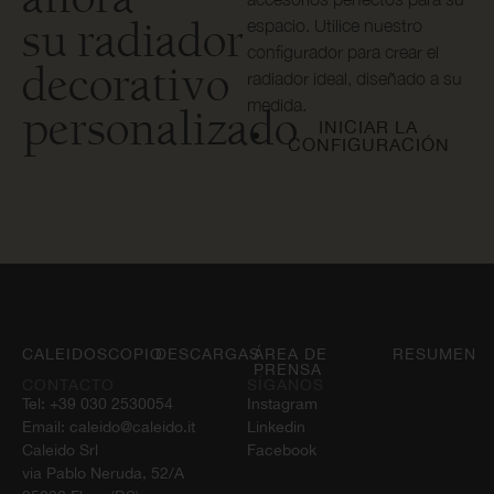
su radiador
espacio. Utilice nuestro
configurador para crear el
decorativo
radiador ideal, diseñado a su
medida.
personalizado
INICIAR LA
CONFIGURACIÓN
CALEIDOSCOPIO
DESCARGAS
ÁREA DE
RESUMEN
PRENSA
CONTACTO
SÍGANOS
Tel:
+39 030 2530054
Instagram
Email:
caleido@caleido.it
Linkedin
Caleido Srl
Facebook
via Pablo Neruda, 52/A