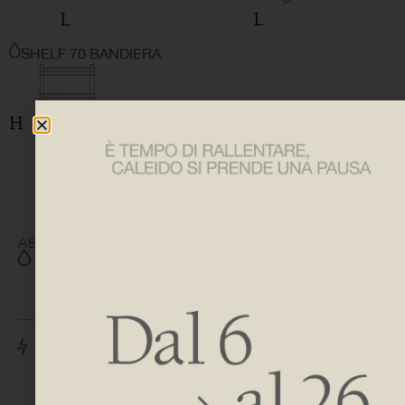
SHELF 70 BANDIERA
ABMESSUNGEN
H 620 | 1110 | 1600
L 410 | 510
H 730 | 1220 | 1710
L 410 | 510