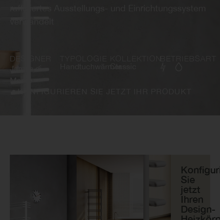
raffiniertes Ausstellungs- und Einrichtungssystem
verwandelt
DESIGNER
TYPOLOGIE
KOLLEKTION
BETRIEBSART
Handtuchwärmer
Classic
James di
Marco
KONFIGURIEREN SIE JETZT IHR PRODUKT
Konfigur
Sie
jetzt
Ihren
Design-
Heizkör