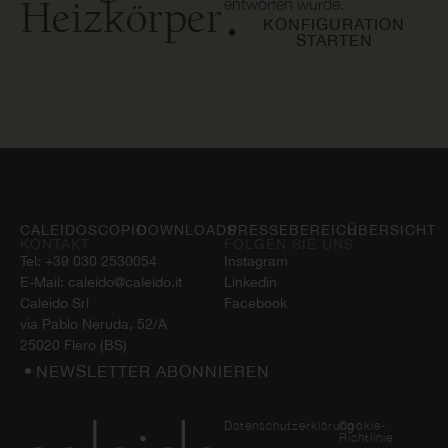
Heizkörper
entworfen wurde.
KONFIGURATION
STARTEN
CALEIDOSCOPIO
DOWNLOADS
PRESSEBEREICH
ÜBERSICHT
KONTAKT
FOLGEN SIE UNS
Tel:
+39 030 2530054
Instagram
E-Mail:
caleido@caleido.it
Linkedin
Caleido Srl
Facebook
via Pablo Neruda, 52/A
25020 Flero (BS)
NEWSLETTER ABONNIEREN
Datenschutzerklärung
Cookie-
Richtlinie