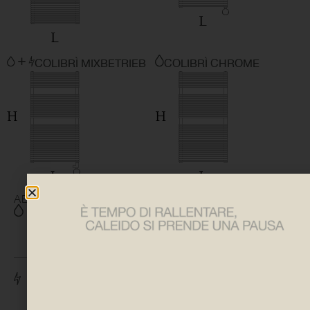
COLIBRÌ MIXBETRIEB
COLIBRÌ CHROME
ABMESSUNGEN
H 682 | 1132 | 1406 | 1706
B 410 | 510 | 610 | 760
H 792 | 1242 | 1516 | 1816
B 410 | 510 | 610