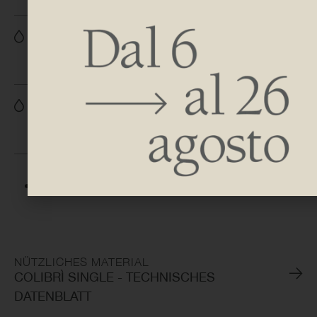
H 792 | 1242 | 1516 | 1816
B 410 | 510 | 610
H 739 | 1207 | 1481 | 1792
B 410 | 510 | 610 | 760
FARBEN
NÜTZLICHES MATERIAL
COLIBRÌ SINGLE - TECHNISCHES
DATENBLATT