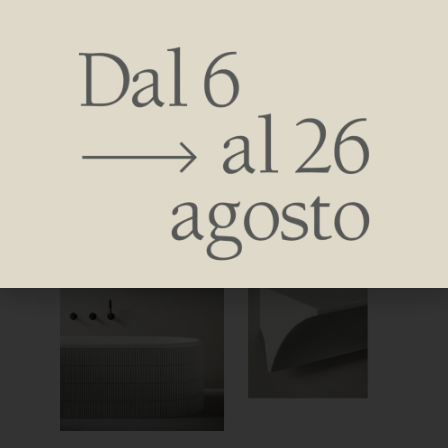
Parenthesis setzte sich in der Kategorie ‚Gebäudetechnik‘
unter 11.000 eingereichten Beiträgen aus 57
verschiedenen Ländern durch und wurde von einer Jury
aus 132 hochkarätigen Designexperten aus der ganzen
Welt ausgezeichnet.