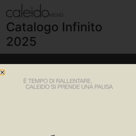
MENÜ
Catalogo Infinito
2025
CALEIDOSCOPIO
DOWNLOADS
PRESSEBEREICH
ÜBERSICHT
KONTAKT
FOLGEN SIE UNS
Tel:
+39 030 2530054
Instagram
E-Mail:
caleido@caleido.it
Linkedin
Caleido Srl
Facebook
via Pablo Neruda, 52/A
25020 Flero (BS)
NEWSLETTER ABONNIEREN