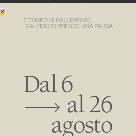
a
Ottolungo
, portano la firma di Gabriele & Oscar Buratti.
Nuove configurazioni anche per la collezione dei classici
Caleido, come l’essenzialità di
Dinamo
che permette
un’installazione volta ad ottenere la massima purezza di
linee e azione, e la libertà compositiva di
Pentagramma
,
terza tappa del percorso di innovazione intrapreso da
Gabriele & Oscar Buratti per Caleido.
L’occasione giusta per scoprire come reinterpretare l’abitare
contemporaneo grazie ai nuovi radiatori Caleido.