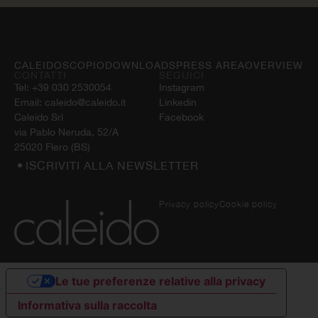
CALEIDOSCOPIO
DOWNLOADS
PRESS AREA
OVERVIEW
CONTATTI
SEGUICI
Tel:
+39 030 2530054
Instagram
Email:
caleido@caleido.it
Linkedin
Caleido Srl
Facebook
via Pablo Neruda, 52/A
25020 Flero (BS)
ISCRIVITI ALLA NEWSLETTER
Privacy policy
Cookie policy
Le tue preferenze relative alla privacy
Informativa sulla raccolta